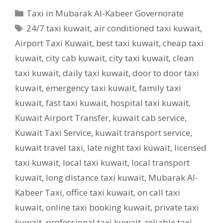
Categories
Taxi in Mubarak Al-Kabeer Governorate
Tags
24/7 taxi kuwait
,
air conditioned taxi kuwait
,
Airport Taxi Kuwait
,
best taxi kuwait
,
cheap taxi
kuwait
,
city cab kuwait
,
city taxi kuwait
,
clean
taxi kuwait
,
daily taxi kuwait
,
door to door taxi
kuwait
,
emergency taxi kuwait
,
family taxi
kuwait
,
fast taxi kuwait
,
hospital taxi kuwait
,
Kuwait Airport Transfer
,
kuwait cab service
,
Kuwait Taxi Service
,
kuwait transport service
,
kuwait travel taxi
,
late night taxi kuwait
,
licensed
taxi kuwait
,
local taxi kuwait
,
local transport
kuwait
,
long distance taxi kuwait
,
Mubarak Al-
Kabeer Taxi
,
office taxi kuwait
,
on call taxi
kuwait
,
online taxi booking kuwait
,
private taxi
kuwait
,
professional taxi kuwait
,
reliable taxi