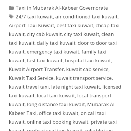
Categories
Taxi in Mubarak Al-Kabeer Governorate
Tags
24/7 taxi kuwait
,
air conditioned taxi kuwait
,
Airport Taxi Kuwait
,
best taxi kuwait
,
cheap taxi
kuwait
,
city cab kuwait
,
city taxi kuwait
,
clean
taxi kuwait
,
daily taxi kuwait
,
door to door taxi
kuwait
,
emergency taxi kuwait
,
family taxi
kuwait
,
fast taxi kuwait
,
hospital taxi kuwait
,
Kuwait Airport Transfer
,
kuwait cab service
,
Kuwait Taxi Service
,
kuwait transport service
,
kuwait travel taxi
,
late night taxi kuwait
,
licensed
taxi kuwait
,
local taxi kuwait
,
local transport
kuwait
,
long distance taxi kuwait
,
Mubarak Al-
Kabeer Taxi
,
office taxi kuwait
,
on call taxi
kuwait
,
online taxi booking kuwait
,
private taxi
kuwait
,
professional taxi kuwait
,
reliable taxi