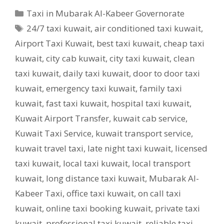
Categories
Taxi in Mubarak Al-Kabeer Governorate
Tags
24/7 taxi kuwait
,
air conditioned taxi kuwait
,
Airport Taxi Kuwait
,
best taxi kuwait
,
cheap taxi
kuwait
,
city cab kuwait
,
city taxi kuwait
,
clean
taxi kuwait
,
daily taxi kuwait
,
door to door taxi
kuwait
,
emergency taxi kuwait
,
family taxi
kuwait
,
fast taxi kuwait
,
hospital taxi kuwait
,
Kuwait Airport Transfer
,
kuwait cab service
,
Kuwait Taxi Service
,
kuwait transport service
,
kuwait travel taxi
,
late night taxi kuwait
,
licensed
taxi kuwait
,
local taxi kuwait
,
local transport
kuwait
,
long distance taxi kuwait
,
Mubarak Al-
Kabeer Taxi
,
office taxi kuwait
,
on call taxi
kuwait
,
online taxi booking kuwait
,
private taxi
kuwait
,
professional taxi kuwait
,
reliable taxi