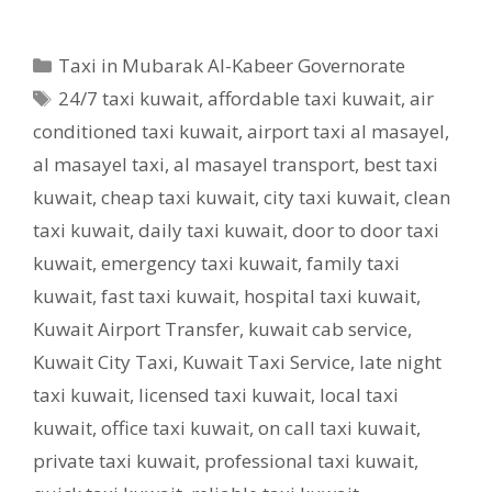
Categories
Taxi in Mubarak Al-Kabeer Governorate
Tags
24/7 taxi kuwait
,
affordable taxi kuwait
,
air
conditioned taxi kuwait
,
airport taxi al masayel
,
al masayel taxi
,
al masayel transport
,
best taxi
kuwait
,
cheap taxi kuwait
,
city taxi kuwait
,
clean
taxi kuwait
,
daily taxi kuwait
,
door to door taxi
kuwait
,
emergency taxi kuwait
,
family taxi
kuwait
,
fast taxi kuwait
,
hospital taxi kuwait
,
Kuwait Airport Transfer
,
kuwait cab service
,
Kuwait City Taxi
,
Kuwait Taxi Service
,
late night
taxi kuwait
,
licensed taxi kuwait
,
local taxi
kuwait
,
office taxi kuwait
,
on call taxi kuwait
,
private taxi kuwait
,
professional taxi kuwait
,