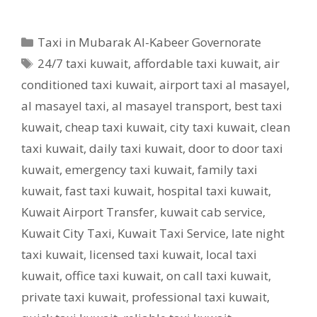
Categories
Taxi in Mubarak Al-Kabeer Governorate
Tags
24/7 taxi kuwait
,
affordable taxi kuwait
,
air
conditioned taxi kuwait
,
airport taxi al masayel
,
al masayel taxi
,
al masayel transport
,
best taxi
kuwait
,
cheap taxi kuwait
,
city taxi kuwait
,
clean
taxi kuwait
,
daily taxi kuwait
,
door to door taxi
kuwait
,
emergency taxi kuwait
,
family taxi
kuwait
,
fast taxi kuwait
,
hospital taxi kuwait
,
Kuwait Airport Transfer
,
kuwait cab service
,
Kuwait City Taxi
,
Kuwait Taxi Service
,
late night
taxi kuwait
,
licensed taxi kuwait
,
local taxi
kuwait
,
office taxi kuwait
,
on call taxi kuwait
,
private taxi kuwait
,
professional taxi kuwait
,