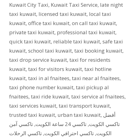
Kuwait City Taxi
,
Kuwait Taxi Service
,
late night
taxi kuwait
,
licensed taxi kuwait
,
local taxi
kuwait
,
office taxi kuwait
,
on call taxi kuwait
,
private taxi kuwait
,
professional taxi kuwait
,
quick taxi kuwait
,
reliable taxi kuwait
,
safe taxi
kuwait
,
school taxi kuwait
,
taxi booking kuwait
,
taxi drop service kuwait
,
taxi for residents
kuwait
,
taxi for visitors kuwait
,
taxi hotline
kuwait
,
taxi in al fnaitees
,
taxi near al fnaitees
,
taxi phone number kuwait
,
taxi pickup al
fnaitees
,
taxi ride kuwait
,
taxi service al fnaitees
,
taxi services kuwait
,
taxi transport kuwait
,
trusted taxi kuwait
,
urban taxi kuwait
,
أفضل
تاكسي آمن
,
تاكسي 24 ساعة الكويت
,
تاكسي الكويت
تاكسي الرحلات
,
تاكسي احترافي الكويت
,
الكويت