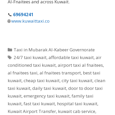
Al-Fnaitees and across Kuwait.
📞
69694241
🌐
www.kuwaittaxi.co
Categories
Taxi in Mubarak Al-Kabeer Governorate
Tags
24/7 taxi kuwait
,
affordable taxi kuwait
,
air
conditioned taxi kuwait
,
airport taxi al fnaitees
,
al fnaitees taxi
,
al fnaitees transport
,
best taxi
kuwait
,
cheap taxi kuwait
,
city taxi kuwait
,
clean
taxi kuwait
,
daily taxi kuwait
,
door to door taxi
kuwait
,
emergency taxi kuwait
,
family taxi
kuwait
,
fast taxi kuwait
,
hospital taxi kuwait
,
Kuwait Airport Transfer
,
kuwait cab service
,