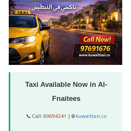
Taxi Available Now in Al-
Fnaitees
📞 Call:
69694241
| 🌐
kuwaittaxi.co