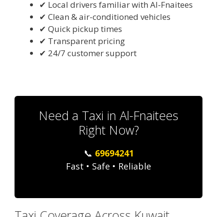
✔ Local drivers familiar with Al-Fnaitees
✔ Clean & air-conditioned vehicles
✔ Quick pickup times
✔ Transparent pricing
✔ 24/7 customer support
Need a Taxi in Al-Fnaitees
Right Now?
📞
69694241
Fast • Safe • Reliable
Taxi Coverage Across Kuwait