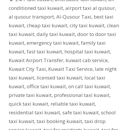
conditioned taxi kuwait
,
airport taxi al qusour
,
al qusour transport
,
Al-Qusour Taxi
,
best taxi
kuwait
,
cheap taxi kuwait
,
city taxi kuwait
,
clean
taxi kuwait
,
daily taxi kuwait
,
door to door taxi
kuwait
,
emergency taxi kuwait
,
family taxi
kuwait
,
fast taxi kuwait
,
hospital taxi kuwait
,
Kuwait Airport Transfer
,
kuwait cab service
,
Kuwait City Taxi
,
Kuwait Taxi Service
,
late night
taxi kuwait
,
licensed taxi kuwait
,
local taxi
kuwait
,
office taxi kuwait
,
on call taxi kuwait
,
private taxi kuwait
,
professional taxi kuwait
,
quick taxi kuwait
,
reliable taxi kuwait
,
residential taxi kuwait
,
safe taxi kuwait
,
school
taxi kuwait
,
taxi booking kuwait
,
taxi drop
service kuwait
,
taxi for residents kuwait
,
taxi for