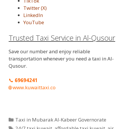
TikTok
Twitter (X)
LinkedIn
YouTube
Trusted Taxi Service in Al-Qusour
Save our number and enjoy reliable
transportation whenever you need a taxi in Al-
Qusour.
📞
69694241
🌐
www.kuwaittaxi.co
Categories
Taxi in Mubarak Al-Kabeer Governorate
Tags
24/7 taxi kuwait
,
affordable taxi kuwait
,
air