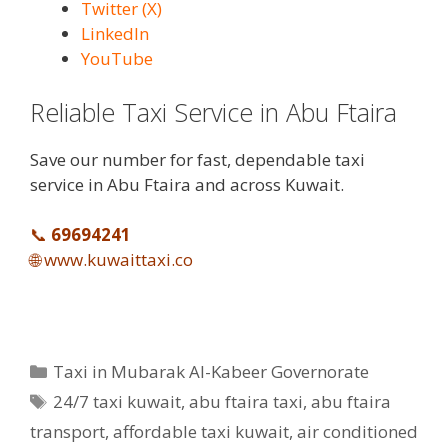
Twitter (X)
LinkedIn
YouTube
Reliable Taxi Service in Abu Ftaira
Save our number for fast, dependable taxi
service in Abu Ftaira and across Kuwait.
📞
69694241
🌐
www.kuwaittaxi.co
Categories
Taxi in Mubarak Al-Kabeer Governorate
Tags
24/7 taxi kuwait
,
abu ftaira taxi
,
abu ftaira
transport
,
affordable taxi kuwait
,
air conditioned