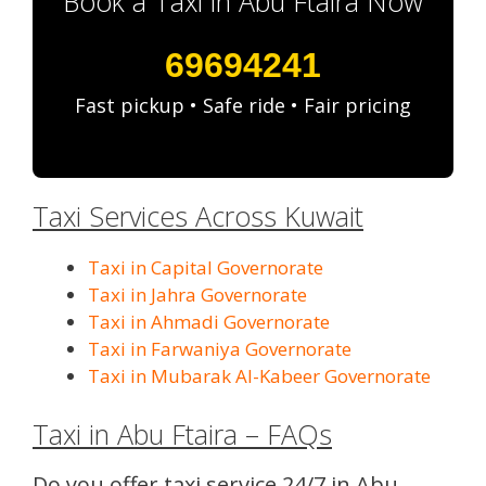
Book a Taxi in Abu Ftaira Now
69694241
Fast pickup • Safe ride • Fair pricing
Taxi Services Across Kuwait
Taxi in Capital Governorate
Taxi in Jahra Governorate
Taxi in Ahmadi Governorate
Taxi in Farwaniya Governorate
Taxi in Mubarak Al-Kabeer Governorate
Taxi in Abu Ftaira – FAQs
Do you offer taxi service 24/7 in Abu