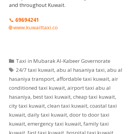
and throughout Kuwait.
📞
69694241
🌐
www.kuwaittaxi.co
Categories
Taxi in Mubarak Al-Kabeer Governorate
Tags
24/7 taxi kuwait
,
abu al hasaniya taxi
,
abu al
hasaniya transport
,
affordable taxi kuwait
,
air
conditioned taxi kuwait
,
airport taxi abu al
hasaniya
,
best taxi kuwait
,
cheap taxi kuwait
,
city taxi kuwait
,
clean taxi kuwait
,
coastal taxi
kuwait
,
daily taxi kuwait
,
door to door taxi
kuwait
,
emergency taxi kuwait
,
family taxi
kuwait
,
fast taxi kuwait
,
hospital taxi kuwait
,