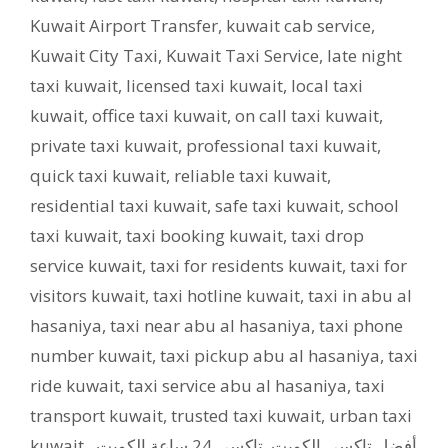
Kuwait Airport Transfer
,
kuwait cab service
,
Kuwait City Taxi
,
Kuwait Taxi Service
,
late night
taxi kuwait
,
licensed taxi kuwait
,
local taxi
kuwait
,
office taxi kuwait
,
on call taxi kuwait
,
private taxi kuwait
,
professional taxi kuwait
,
quick taxi kuwait
,
reliable taxi kuwait
,
residential taxi kuwait
,
safe taxi kuwait
,
school
taxi kuwait
,
taxi booking kuwait
,
taxi drop
service kuwait
,
taxi for residents kuwait
,
taxi for
visitors kuwait
,
taxi hotline kuwait
,
taxi in abu al
hasaniya
,
taxi near abu al hasaniya
,
taxi phone
number kuwait
,
taxi pickup abu al hasaniya
,
taxi
ride kuwait
,
taxi service abu al hasaniya
,
taxi
transport kuwait
,
trusted taxi kuwait
,
urban taxi
kuwait
,
,
تاكسي 24 ساعة الكويت
,
أفضل تاكسي الكويت