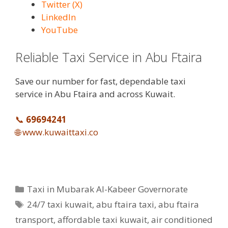
Twitter (X)
LinkedIn
YouTube
Reliable Taxi Service in Abu Ftaira
Save our number for fast, dependable taxi
service in Abu Ftaira and across Kuwait.
📞
69694241
🌐
www.kuwaittaxi.co
Categories
Taxi in Mubarak Al-Kabeer Governorate
Tags
24/7 taxi kuwait
,
abu ftaira taxi
,
abu ftaira
transport
,
affordable taxi kuwait
,
air conditioned