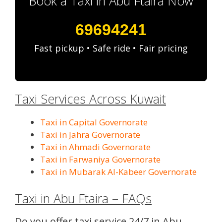
Book a Taxi in Abu Ftaira Now
69694241
Fast pickup • Safe ride • Fair pricing
Taxi Services Across Kuwait
Taxi in Capital Governorate
Taxi in Jahra Governorate
Taxi in Ahmadi Governorate
Taxi in Farwaniya Governorate
Taxi in Mubarak Al-Kabeer Governorate
Taxi in Abu Ftaira – FAQs
Do you offer taxi service 24/7 in Abu