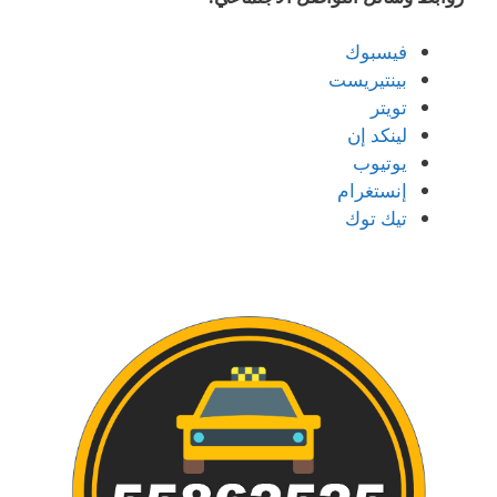
فيسبوك
بينتيريست
تويتر
لينكد إن
يوتيوب
إنستغرام
تيك توك