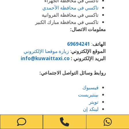
تاكسي في محافظة الجهراء
تاكسي في محافظة الأحمدي
تاكسي في محافظة الفروانية
تاكسي في محافظة مبارك الكبير
معلومات الاتصال:
الهاتف
:
69694241
الموقع الإلكتروني
:
زيارة موقعنا الإلكتروني
البريد الإلكتروني :
info@kuwaittaxi.co
روابط وسائل التواصل الاجتماعي:
فيسبوك
بينتيريست
تويتر
لينكد إن
يوتيوب
one
Phone
WhatsApp
إنستغرام