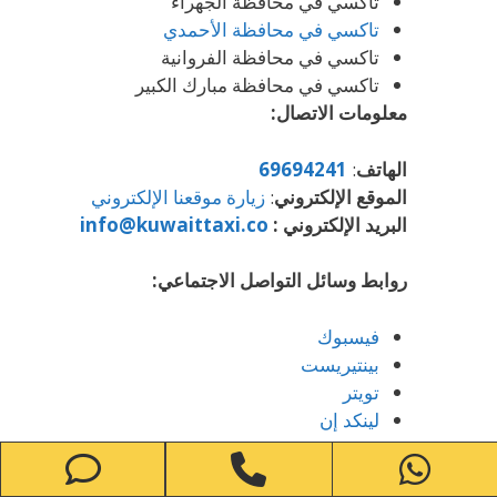
تاكسي في محافظة الجهراء
تاكسي في محافظة الأحمدي
تاكسي في محافظة الفروانية
تاكسي في محافظة مبارك الكبير
معلومات الاتصال:
الهاتف
:
69694241
الموقع الإلكتروني
:
زيارة موقعنا الإلكتروني
البريد الإلكتروني :
info@kuwaittaxi.co
روابط وسائل التواصل الاجتماعي:
فيسبوك
بينتيريست
تويتر
لينكد إن
يوتيوب
one
Phone
WhatsApp
إنستغرام