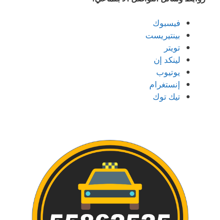
فيسبوك
بينتيريست
تويتر
لينكد إن
يوتيوب
إنستغرام
تيك توك