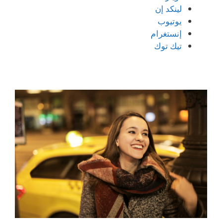
لينكد إن
يوتيوب
إنستغرام
تيك توك