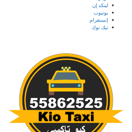
لينكد إن
يوتيوب
إنستغرام
تيك توك