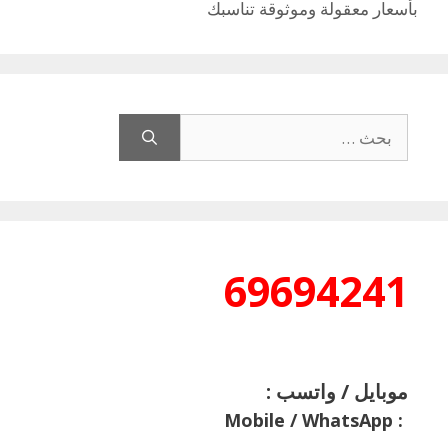
بأسعار معقولة وموثوقة تناسبك
البحث
عن:
69694241
موبايل / واتسب :
Mobile / WhatsApp
: