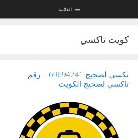
نتقل
القائمة
لى
لمحتوى
كويت تاكسي
تكسي لضجيج 69694241 – رقم
تاكسي لضجيج الكويت