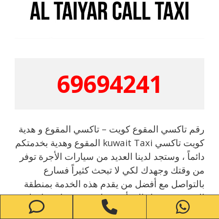
69694241
رقم تاكسي المقوع كويت – تاكسي المقوع و هدية
كويت تاكسي kuwait Taxi المقوع وهدية بخدمتكم
دائماً ، وستجد لدينا العديد من سيارات الأجرة توفر
من وقتك وجهدك لكي لا تبحث كثيراً فسارع
بالتواصل مع أفضل من يقدم هذه الخدمة بمنطقة
المقوع وستصل الى أي منطقة تقصدها بمحافظة
one
Phone
WhatsApp
الأحمدي والمنطقة العاشرة أو بعموم الكويت بكل