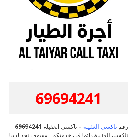
69694241
رقم
تاكسي العقيلة
– تاكسي العقيلة
69694241
تاكسي العقيلة دائما في خدمتكم ، وسوف تجد لدينا