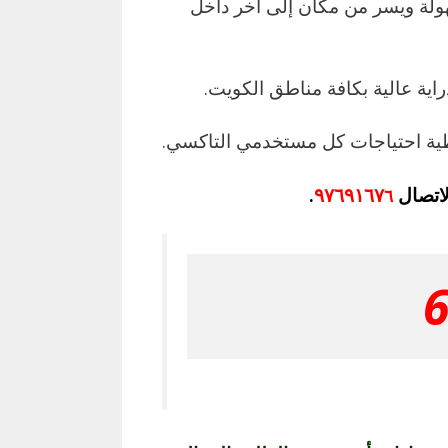
لة ويسر من مكان إلى آخر داخل
ية عالية بكافة مناطق الكويت.
غطية احتياجات كل مستخدمي التاكسي.
لاتصال
٩٧٦٩١٦٧
.
٦