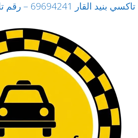
تاكسي بنيد القار 69694241 – رقم تاكسي في بنيد القار