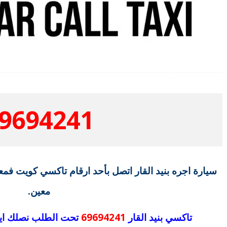
9694241
سيارة اجره بنيد القار اتصل بأحد ارقام تاكسي كويت فمعن
معين.
تاكسي بنيد القار
69694241
تحت الطلب نصلك اي