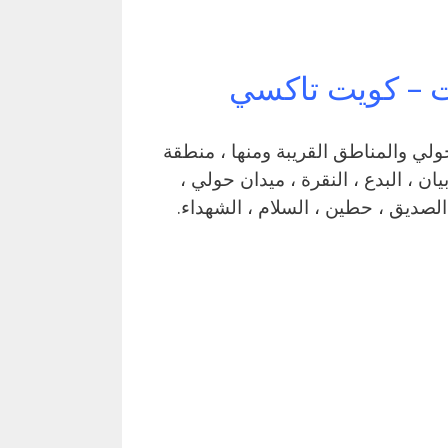
ت – كويت تاكسي
تاكسي كويت يعمل في منطقة الشعب البحري بمحافظة حولي والمناطق القريبة ‎ومنها ، منطقة
ان ، البدع ، النقرة ، ميدان حولي ،
الصديق ، حطين ، السلام ، الشهداء.