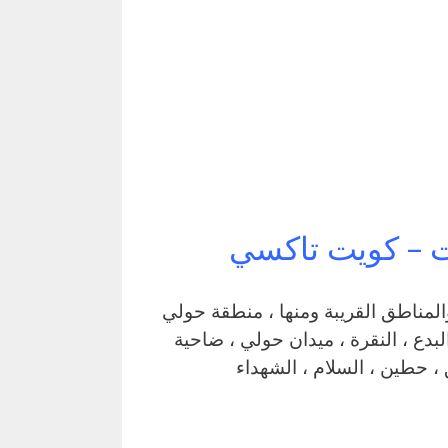
ت – كويت تاكسي
تاكسي كويت يعمل في منطقة السالمية بمحافظة حولي والمناطق القريبة ‎ومنها ، منطقة حولي
البدع ، النقرة ، ميدان حولي ، ضاحية
 ، حطين ، السلام ، الشهداء