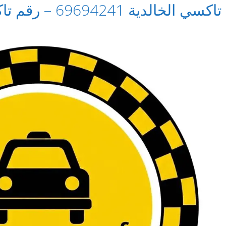
تاكسي الخالدية 69694241 – رقم تاكسي في الخالدية