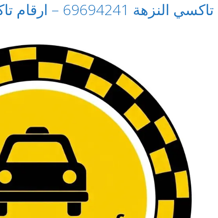
تاكسي النزهة 69694241 – ارقام تاكسي في النزهة