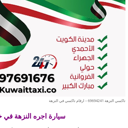
تاكسي النزهة 69694241 – ارقام تاكسي في النزهة
سيارة اجره النزهة في خ