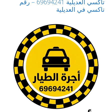
تاكسي العديلية 69694241 – رقم
تاكسي في العديلية