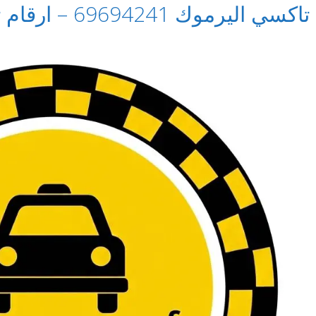
تاكسي اليرموك 69694241 – ارقام تاكسي في اليرموك