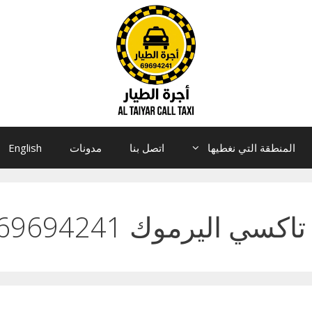
المنطقة التي نغطيها
اتصل بنا
مدونات
English
تاكسي اليرموك 69694241