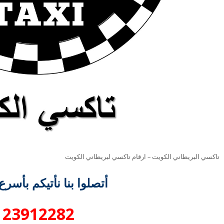
تاكسي البريطاني الكويت – ارقام تاكسي لبريطاني الكويت
أتصلوا بنا نأتيكم بأسر
23912282