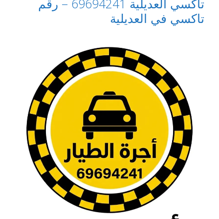
تاكسي العديلية 69694241 – رقم
تاكسي في العديلية