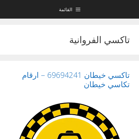
نتقل
القائمة
لى
لمحتوى
تاكسي الفروانية
تاكسي خيطان 69694241 – ارقام
تكاسي خيطان