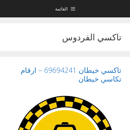
نتقل
القائمة
لى
لمحتوى
تاكسي الفردوس
تاكسي خيطان 69694241 – ارقام
تكاسي خيطان