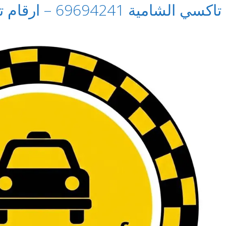
تاكسي الشامية 69694241 – ارقام تاكسي في الشامية