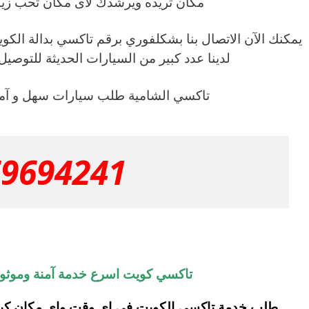
مكان تريده ويرشدك لأى مكان تحب زيار
لدينا عدد كبير من السيارات الحديثة للتوصيل ف
تاكسي الشامية طلب سيارات سهل و آمن
69694241
تاكسي كويت اسرع خدمة آمنة وموثوق
طلب خدمة تاكسي الكويت في اي وقت واي مكان كيو