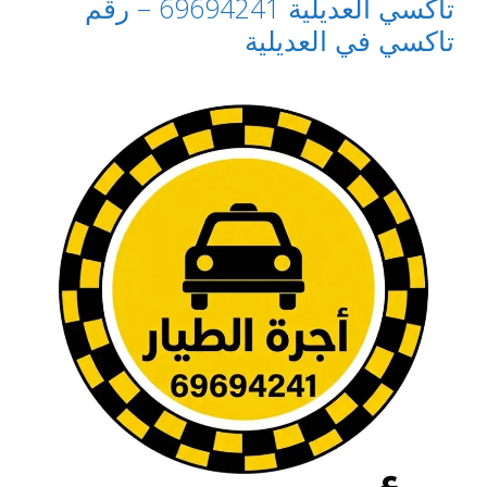
تاكسي العديلية 69694241 – رقم
تاكسي في العديلية