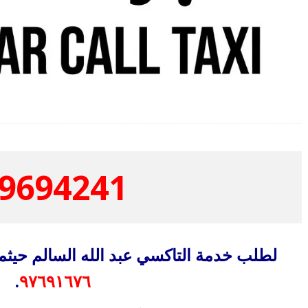
9694241
لطلب خدمة التاكسي عبد الله السالم حيثم
.
٩٧٦٩١٦٧٦