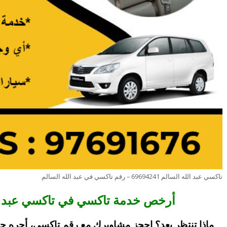
تاكسي عبد الله السالم 69694241 – رقم تاكسي في عبد الله السالم
أرخص خدمة تاكسي في تاكسي عبد ال
ماذا تنتظر بعد؟ احجز مشاويرك مع رقم تاكسي، أجره جوا