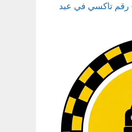
ي عبد الله السالم 69694241 – رقم تاكسي في عبد