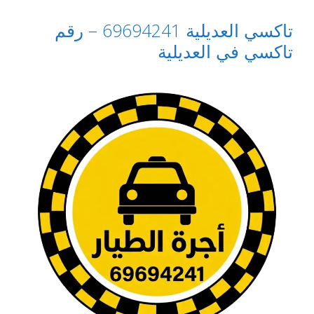
تاكسي العديلية 69694241 – رقم
تاكسي في العديلية