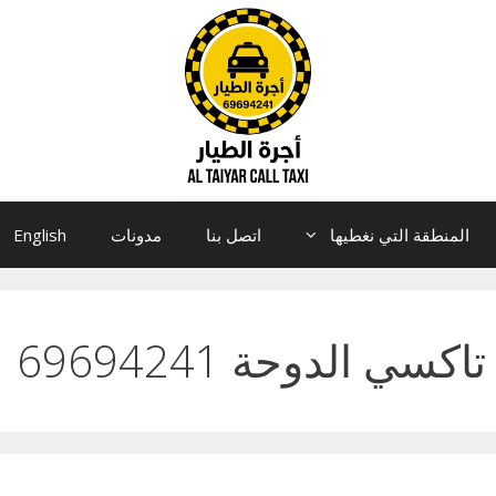
المنطقة التي نغطيها
اتصل بنا
مدونات
English
تاكسي الدوحة 69694241