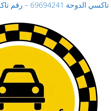
تاكسي الدوحة 69694241 – رقم تاكسي في الدوحة