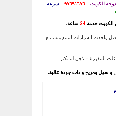
وحة الكويت
–
٩٧٦٩١٦٧٦
–
سرعه
.
ل الكويت خدمة
24
ساعة.
فضل واحدث السيارات لتنمع وتستمع
عات المقررة – لاجل أمانكم.
 و سهل ومريح و ذات جودة عالية.