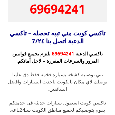
69694241
تاكسي كويت متي تبيه تحصله – تاكسي
الدعية اتصل بنا 7/٢٤
تاكسي الدعية
69694241
نلتزم بجميع قوانيين
المرور والسرعات المقررة – لاجل أمانكم.
تبي توصليه كشخه بسياره فخمه فقط دق علينا
نوصلك لاي مكان بالكويت باحدث السيارات وافضل
السائقين.
تاكسي كويت اسطول سيارات حديثه فى خدمتكم
يقوم بتوصليكم لجميع مناطق الكويت سـ24ـاعه.