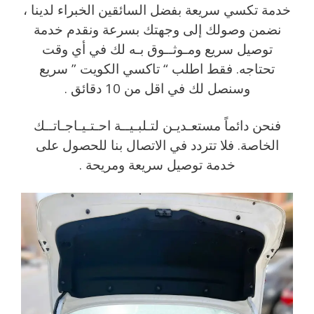
خدمة تكسي سريعة بفضل السائقين الخبراء لدينا ،
نضمن وصولك إلى وجهتك بسرعة ونقدم خدمة
توصيل سريع ومـوثــوق بـه لك في أي وقت
تحتاجه. فقط اطلب “ تاكسي الكويت ” سريع
وسنصل لك في اقل من 10 دقائق .
فنحن دائماً مستعـديـن لتـلبـيــة احـتـيـاجـاتــك
الخاصة. فلا تتردد في الاتصال بنا للحصول على
خدمة توصيل سريعة ومريحة .