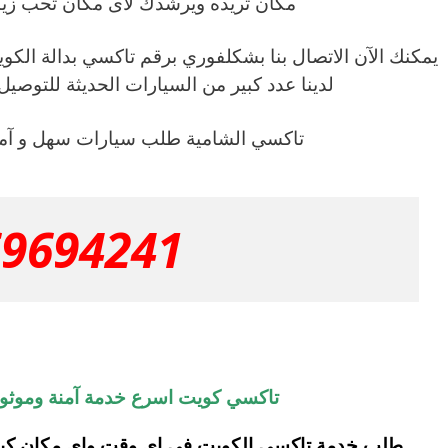
مكان تريده ويرشدك لأى مكان تحب زيار
لدينا عدد كبير من السيارات الحديثة للتوصيل ف
تاكسي الشامية طلب سيارات سهل و آمن
69694241
تاكسي كويت اسرع خدمة آمنة وموثوق
طلب خدمة تاكسي الكويت في اي وقت واي مكان كيو