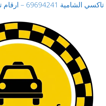
تاكسي الشامية 69694241 – ارقام تاكسي في الشامية