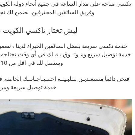
تكسي متاحة على مدار الساعة في جميع أنحاء دولة الكوي
وفريق السائقين المحترفين، نضمن لك تجرب
ليش تختار تاكسي الكويت 24 ساعة ؟
خدمة تكسي سريعة بفضل السائقين الخبراء لدينا ، نض
خدمة توصيل سريع ومـوثــوق بـه لك في أي وقت تحتاجه.
وسنصل لك في اقل من 10 دقائق .
فنحن دائماً مستعـديـن لتـلبـيــة احـتـيـاجـاتــك الخاصة.
خدمة توصيل سريعة ومريح