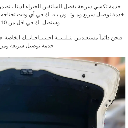
خدمة تكسي سريعة بفضل السائقين الخبراء لدينا ، نض
خدمة توصيل سريع ومـوثــوق بـه لك في أي وقت تحتاجه.
وسنصل لك في اقل من 10 دقائق .
فنحن دائماً مستعـديـن لتـلبـيــة احـتـيـاجـاتــك الخاصة.
خدمة توصيل سريعة ومريح