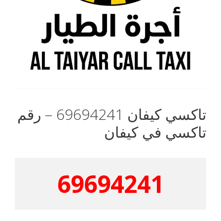
تاكسي كيفان 69694241 – رقم
تاكسي في كيفان
69694241