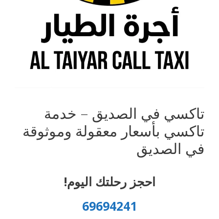
تاكسي في الصديق – خدمة
تاكسي بأسعار معقولة وموثوقة
في الصديق
احجز رحلتك اليوم!
69694241