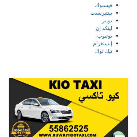
فيسبوك
بينتيريست
تويتر
لينكد إن
يوتيوب
إنستغرام
تيك توك