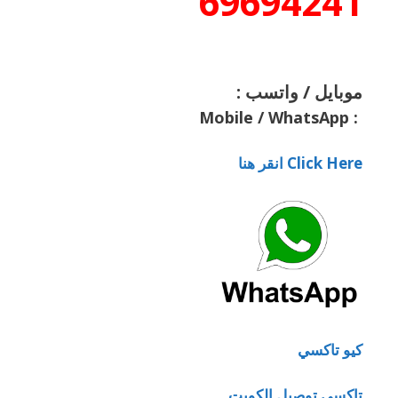
69694241
موبايل / واتسب :
Mobile / WhatsApp
:
Click Here انقر هنا
كيو تاكسي
تاكسي توصيل الكويت