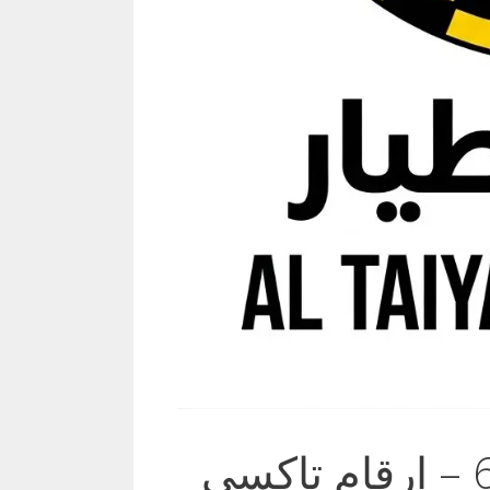
تاكسي القادسية 69694241 – ارقام تاكسي