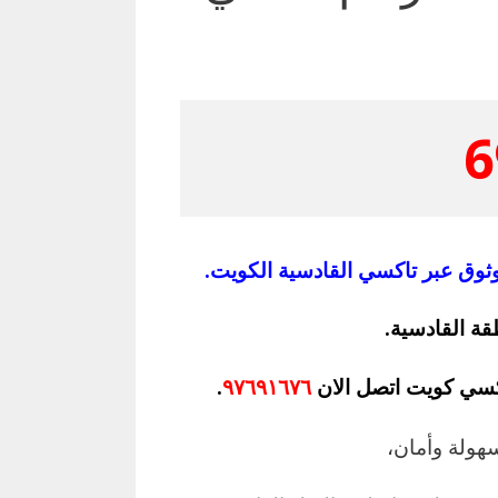
6
وق عبر تاكسي القادسية الكويت.
ة القادسية.
سي كويت اتصل الان
٩٧٦٩١٦٧٦
.
هولة وأمان،