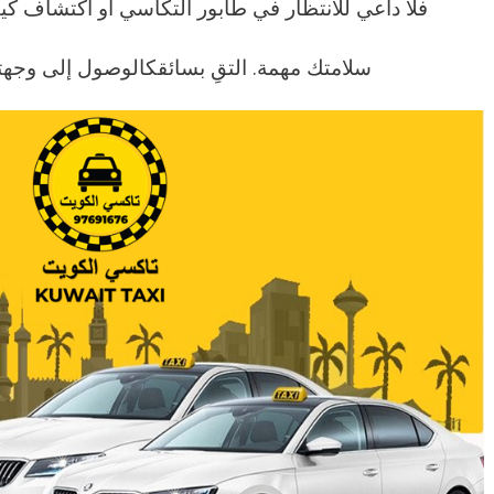
فلا داعي للانتظار في طابور التكاسي أو اكتشاف كي
سلامتك مهمة. التقِ بسائقكالوصول إلى وجهت