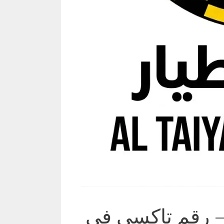
كسي الفيحاء 69694241 – رقم تاكسي في