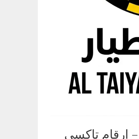
اكسي الشويخ 69694241 – ارقام تاكسي