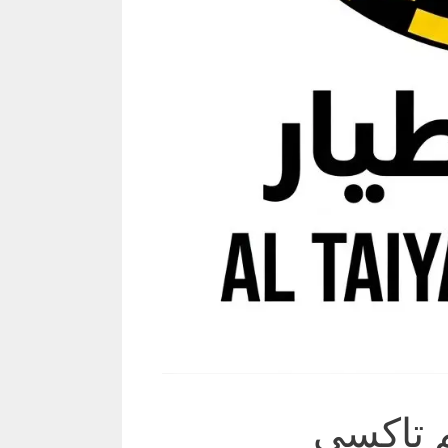
م تاكسي