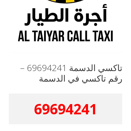
تاكسي الدسمة 69694241 –
رقم تاكسي في الدسمة
69694241