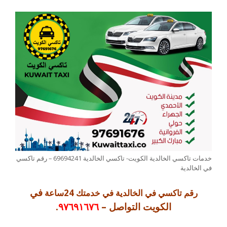
خدمات تاكسي الخالدية الكويت- تاكسي الخالدية 69694241 – رقم تاكسي
في الخالدية
في
رقم تاكسي في الخالدية في خدمتك 24ساعة
الكويت التواصل –
٩٧٦٩١٦٧٦
.